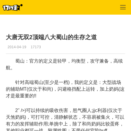
大唐无双
>
玩家稿件
>
正文
大唐无双2顶端八大蜀山的生存之道
2014-04-19
17173
蜀山：官方的定义是轻甲，均衡型，攻守兼备，高续
航。
针对高端蜀山(至少是一档)，我的定义是：大型战场
的辅助MT(仅次于和尚)，闪避格挡配上运转，加上奶妈(这
才是最重要的!!
2" />)可以持续的吸收伤害，怒气圈人;jjc利器(仅次于
天煞奶妈)，可打可控，清静解状态，不容易被集火，可以
有力的发挥辅助作用;单挑中上，除了和尚奶妈比较蛋疼，
其他职业都可一战。附属性图：不带任何官阶buff。