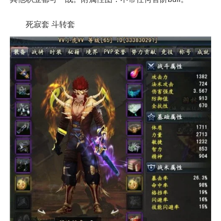
死寂套 斗转套